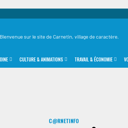
Bienvenue sur le site de Carnetin, village de caractère.
OINE
CULTURE & ANIMATIONS
TRAVAIL & ÉCONOMIE
V
C@RNETINFO