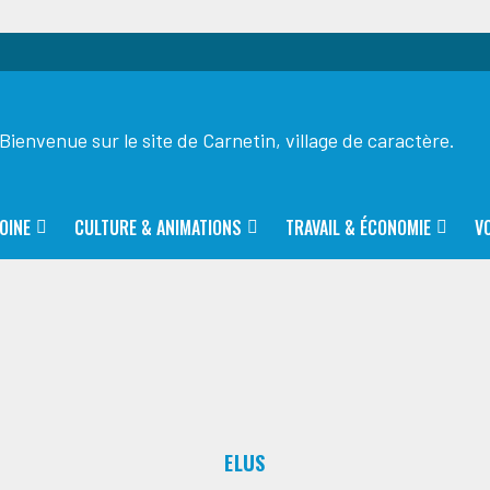
Bienvenue sur le site de Carnetin, village de caractère.
OINE
CULTURE & ANIMATIONS
TRAVAIL & ÉCONOMIE
V
ELUS